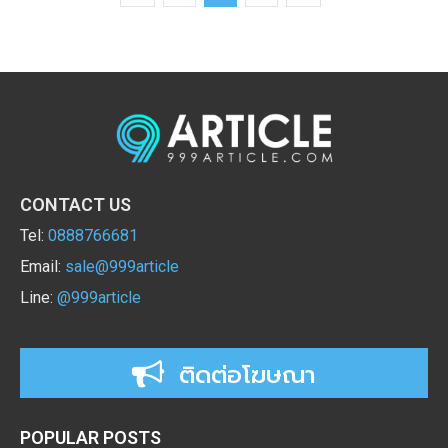
CONTACT US
Tel:
0888766681
Email:
sale@999article
Line:
@999article
ติดต่อโฆษณา
POPULAR POSTS