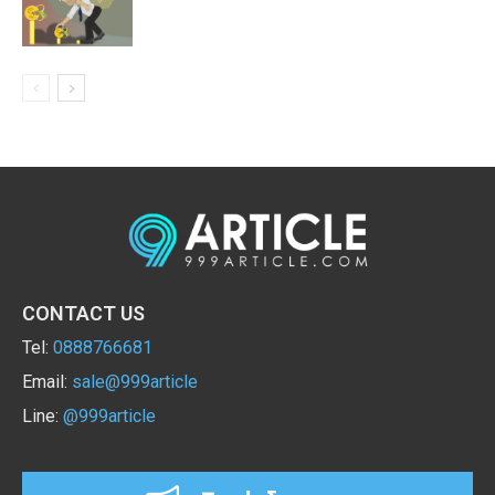
CONTACT US
Tel:
0888766681
Email:
sale@999article
Line:
@999article