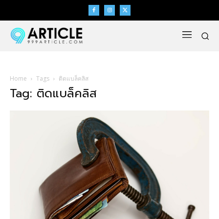
Home
Tags
ติดแบล็คลิส
Tag: ติดแบล็คลิส