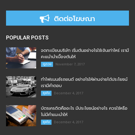
ติดต่อโฆษณา
POPULAR POSTS
จดทะเบียนบริษัท เริ่มต้นอย่างไรใช้เงินเท่าไหร่ เรามี
คะแนำนำเบื้องต้นให้
ดูดวง
November 7, 2017
ทำไฟแนนซ์รถยนต์ อย่างไรให้ผ่านง่ายได้ประโยชน์
เรามีคำตอบ
ธุรกิจ
December 4, 2017
บัตรเครดิตคืออะไร มีประโยชน์อย่างไร ควรใช้หรือ
ไม่มีคำแนะนำให้
ธุรกิจ
December 4, 2017