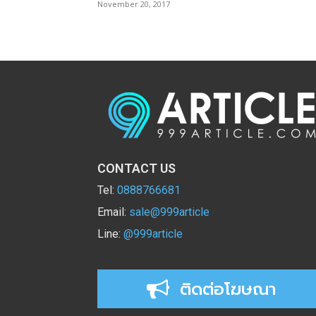
November 20, 2017
CONTACT US
Tel:
0888766681
Email:
sale@999article
Line:
@999article
ติดต่อโฆษณา