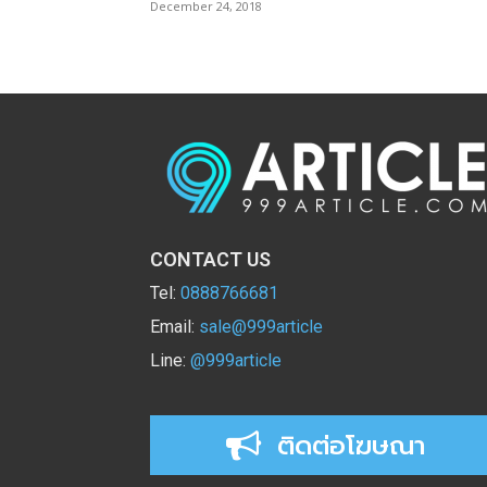
December 24, 2018
CONTACT US
Tel:
0888766681
Email:
sale@999article
Line:
@999article
ติดต่อโฆษณา