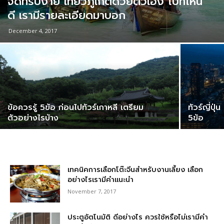
จัดทริปง่าย เที่ยวภูเก็ตด้วยตัวเอง ไปที่ไหน
ดี เรามีรายละเอียดมาบอก
December 4, 2017
ข้อควรรู้ 5ข้อ ก่อนไปทัวร์เกาหลี เตรียม
ทัวร์ญี่ปุ
ตัวอย่างไรบ้าง
5ข้อ
เทคนิคการเลือกโต๊ะจีนสำหรับงานเลี้ยง เลือก
อย่างไรเรามีคำแนะนำ
November 7, 2017
ประตูอัตโนมัติ ดีอย่างไร ควรใช้หรือไม่เรามีคำ