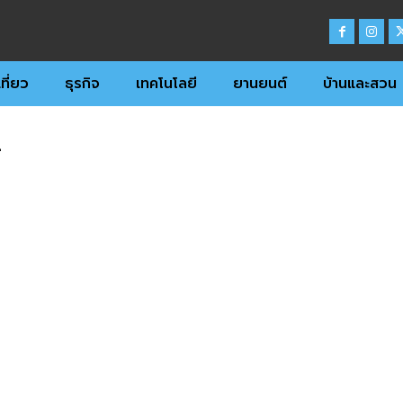
ที่ยว
ธุรกิจ
เทคโนโลยี
ยานยนต์
บ้านและสวน
์